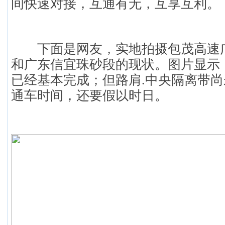
间快速对接，互通有无，互享互利。
下面是网友，实地拍摄包茂高速广
和广东信宜珠砂段的现状。图片显示
已经基本完成；但路肩.中央隔离带
通车时间，还要假以时日。
" v4
d. l4 s& M( u' @+ k0 W