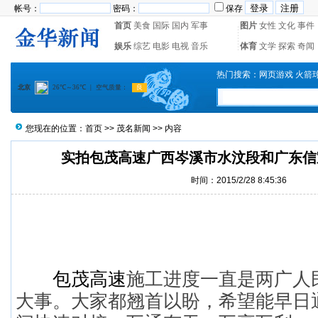
帐号：
密码：
保存
首页
美食
国际
国内
军事
图片
女性
文化
事件
娱乐
综艺
电影
电视
音乐
体育
文学
探索
奇闻
热门搜索：
网页游戏
火箭
您现在的位置：
首页
>>
茂名新闻
>> 内容
实拍包茂高速广西岑溪市水汶段和广东信
时间：2015/2/28 8:45:36
包茂高速
施工进度一直是两广人
大事。大家都翘首以盼，希望能早日