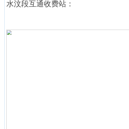
水汶段互通收费站：
( ]4 t7 n3 U4 {- @7 P) _# H D
/ k; S9 f3 X& b0 t& ]