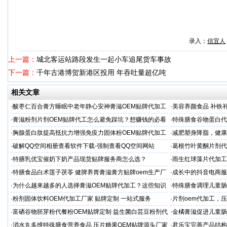
录入：
信宜人
上一篇：
城北客运站路段发生一起小车追尾货车事故
下一篇：
千年古港博贺新港区投用 年吞吐量超亿吨
相关文章
·
酸枣仁百合膏方睡眠中老年静心安神膏滋OEM贴牌代加工
·
美容养颜食品 补铁
厂
晨泰
·
膏滋粉剂片剂OEM贴牌代工怎么避免踩坑？想赚钱的必看
·
特殊膳食谷物蛋白代
·
胸腺蛋白肽提高抵抗力增强免疫力固体粉OEM贴牌代加工
·
减肥塑身降脂，健康
服务商
服务商
·
破解QQ空间相册查看软件下载-强制查看QQ空间网站
·
葛根竹叶黄酮片剂代
专业
·
特膳乳优宝催奶下奶产品现货贴牌服务商怎么选？
·
雨生红球藻片代加工
定制
·
特膳食品白术莲子茯苓 健脾养胃膏滋膏方贴牌oem生产厂
·
成长中的抖音电商服
家
土？
·
为什么越来越多的人选择膏滋OEM贴牌代加工？这些知识
·
特殊膳食调理儿童肠
值得收藏
代加工
·
粉剂固体饮料OEM代加工厂家 贴牌定制 一站式服务
·
片剂oem代加工，
·
富硒谷物胚芽粉代餐粉OEM贴牌定制 益生菌白芸豆粉剂代
·
金橘膏滋促进儿童肠
加工
代加工
·
消水丸多维特殊膳食营养食品 压片糖果OEM贴牌源头厂家
·
君乐宝完善产品结构