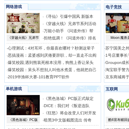
网络游戏
电子竞技
《寻仙》引爆中国风 新版本
·
《穿越火线》兄弟节系列活动
·
万能小助手 《问道外传》帮
·
《穿越火线》兄弟节
拒绝低调！《问道外传》排名
Moon:魔兽
·
心理测试：4对耳环，你最喜欢哪对？秒测这辈子
苏宁国美之外
·
·
恶搞漫画：孟婆感到厌倦要辞职，却一直走不出阎
1号店董事长
·
·
爆笑校园;遇到熊装死根本没用，狗熊上香让呆头
Groupon
·
·
爆笑校园：呆头不想别人叫他水煮蛋，他就把自己
淘宝联手警方
·
·
2019华渔杯大赛-101教育PPT软件
京东商城将
·
·
单机游戏
互联网
《黑色洛城》PC版正式敲定
·
DICE：我们对《叛逆连队
·
《狂怒》将会改变人们对开发
·
《黑色洛城》PC版
暗黑3中文版截图流出 传奇
酷6宣布赎回
·