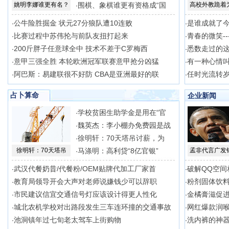
姚明李娜谁更有名？
围棋、象棋谁更有资格成“国
高校外教跪着
·
公牛险胜掘金 状元27分狼队遭10连败
是谁成就了
·
·
比赛过程中苏伟抡与前队友扭打起来
青春的微笑--
·
·
200斤胖子任意球全中 技术不差于C罗梅西
悉数走过的
·
·
意甲三强全胜 本轮欧洲冠军联赛意甲抢分凶猛
有一种心情叫
·
·
阿巴斯：易建联很不好防 CBA是亚洲最好的联
任时光流转岁
·
·
占卜算命
企业新闻
学校贫困生助学金是用在“官
·
魏英杰：李小棚办免费园是战
·
徐明轩：70天塔吊讨薪，为
·
徐明轩：70天塔吊
马涤明：高利贷“8亿官银”
孟非代言广发
·
武汉代餐奶昔/代餐粉/OEM贴牌代加工厂家首
破解QQ空间
·
·
教育局领导开会大声对老师说嫌钱少可以辞职
粉剂固体饮料
·
·
市民建议信宜交通信号灯应该设计得更人性化
金橘膏滋促
·
·
城北农机学校对出路段发生三车连环撞的交通事故
网红爆款润喉
·
·
池洞镇年过七旬老太驾车上街购物
洗内裤的神器
·
·