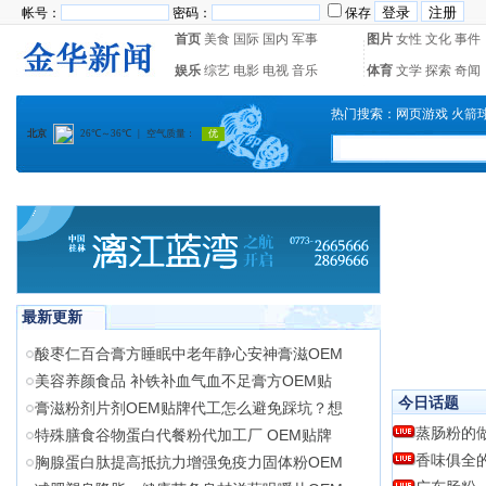
帐号：
密码：
保存
首页
美食
国际
国内
军事
图片
女性
文化
事件
娱乐
综艺
电影
电视
音乐
体育
文学
探索
奇闻
热门搜索：
网页游戏
火箭
最新更新
酸枣仁百合膏方睡眠中老年静心安神膏滋OEM
美容养颜食品 补铁补血气血不足膏方OEM贴
今日话题
膏滋粉剂片剂OEM贴牌代工怎么避免踩坑？想
蒸肠粉的
特殊膳食谷物蛋白代餐粉代加工厂 OEM贴牌
香味俱全
胸腺蛋白肽提高抵抗力增强免疫力固体粉OEM