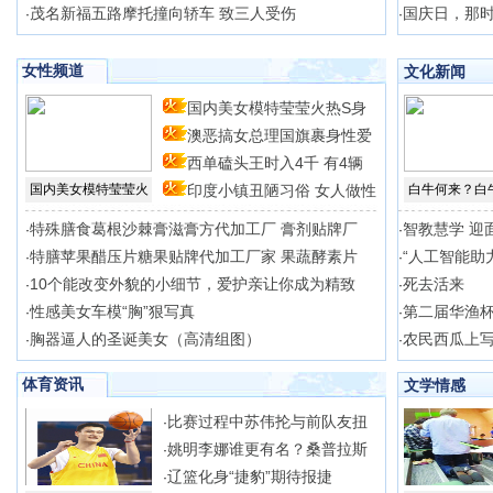
茂名新福五路摩托撞向轿车 致三人受伤
国庆日，那
·
·
女性频道
文化新闻
国内美女模特莹莹火热S身
澳恶搞女总理国旗裹身性爱
型
西单磕头王时入4千 有4辆
场
国内美女模特莹莹火
印度小镇丑陋习俗 女人做性
白牛何来？白
特殊膳食葛根沙棘膏滋膏方代加工厂 膏剂贴牌厂
智教慧学 迎
·
·
特膳苹果醋压片糖果贴牌代加工厂家 果蔬酵素片
“人工智能助
·
·
10个能改变外貌的小细节，爱护亲让你成为精致
死去活来
·
·
性感美女车模“胸”狠写真
第二届华渔
·
·
胸器逼人的圣诞美女（高清组图）
农民西瓜上写
·
·
体育资讯
文学情感
比赛过程中苏伟抡与前队友扭
·
姚明李娜谁更有名？桑普拉斯
·
辽篮化身“捷豹”期待报捷
·