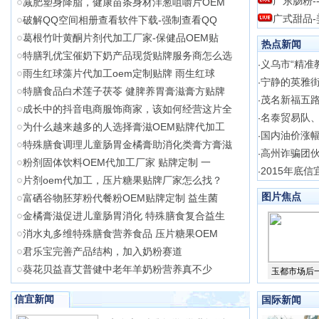
广东肠粉-
减肥塑身降脂，健康苗条身材洋葱咀嚼片OEM
广式甜品-
破解QQ空间相册查看软件下载-强制查看QQ
葛根竹叶黄酮片剂代加工厂家-保健品OEM贴
热点新闻
特膳乳优宝催奶下奶产品现货贴牌服务商怎么选
义乌市“精准
·
雨生红球藻片代加工oem定制贴牌 雨生红球
宁静的英雅
·
特膳食品白术莲子茯苓 健脾养胃膏滋膏方贴牌
茂名新福五
·
成长中的抖音电商服饰商家，该如何经营这片全
名泰贸易队
·
为什么越来越多的人选择膏滋OEM贴牌代加工
国内油价涨幅
·
特殊膳食调理儿童肠胃金橘膏助消化类膏方膏滋
高州诈骗团
·
粉剂固体饮料OEM代加工厂家 贴牌定制 一
2015年底
·
片剂oem代加工，压片糖果贴牌厂家怎么找？
图片焦点
富硒谷物胚芽粉代餐粉OEM贴牌定制 益生菌
金橘膏滋促进儿童肠胃消化 特殊膳食复合益生
消水丸多维特殊膳食营养食品 压片糖果OEM
君乐宝完善产品结构，加入奶粉赛道
葵花贝益喜艾普健中老年羊奶粉营养真不少
玉都市场后
信宜新闻
国际新闻