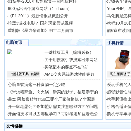
91快牛-2018年股票配资平台的新标杆
没钱买车没
·
·
600元出售个游戏网站（1-zf.com）
YourPHP、
·
·
《F1 2011》最新情报及截图公开
马化腾是怎样
·
·
暗黑3游戏电影？ 国外玩家尝试视频
携程10月20
·
·
重制版《暴力辛迪加》明年二月面市
酷6宣布赎回盛
·
·
电脑资讯
手机行情
一键排版工具（编辑必备）
·
关于用搜索引擎搜索出来网站
·
买笔记本的要点不在“核”
·
一键排版工具（编辑
AMD交火系统游戏性能完败
高主频商务手
·
心脑血管病这三种食物一定少吃
爱玩手机的
·
·
《米汤糟辣鱼、肉火锅，黔菜的影子、福建泰宁的
超强影音性能
·
·
燕窝 阿胶膏贴牌代加工哪个厂家价格低？华源晨
携手腾讯推出 
·
·
开一家老愚公面馆加盟店需要注意哪些方面的问题
价格合适正值
·
·
开面馆技术可以去哪里学习？可以考虑加盟老愚公
购机专享丰厚
·
·
友情链接