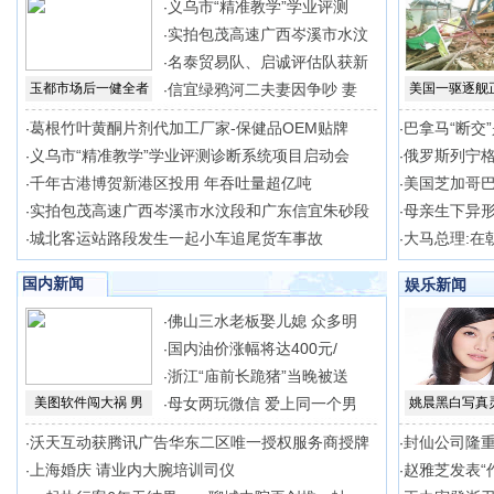
义乌市“精准教学”学业评测
·
实拍包茂高速广西岑溪市水汶
·
名泰贸易队、启诚评估队获新
·
玉都市场后一健全者
信宜绿鸦河二夫妻因争吵 妻
美国一驱逐舰
·
葛根竹叶黄酮片剂代加工厂家-保健品OEM贴牌
巴拿马“断交
·
·
义乌市“精准教学”学业评测诊断系统项目启动会
俄罗斯列宁
·
·
千年古港博贺新港区投用 年吞吐量超亿吨
美国芝加哥
·
·
实拍包茂高速广西岑溪市水汶段和广东信宜朱砂段
母亲生下异形
·
·
城北客运站路段发生一起小车追尾货车事故
大马总理:在
·
·
国内新闻
娱乐新闻
佛山三水老板娶儿媳 众多明
·
国内油价涨幅将达400元/
·
浙江“庙前长跪猪”当晚被送
·
美图软件闯大祸 男
母女两玩微信 爱上同一个男
姚晨黑白写真
·
沃天互动获腾讯广告华东二区唯一授权服务商授牌
封仙公司隆
·
·
上海婚庆 请业内大腕培训司仪
赵雅芝发表“
·
·