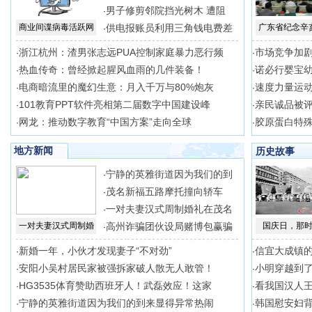
男子修剪邻院挡光树木 遭阻
·
商业间谍病毒活跃网
供电报账员利用三角钱电费差
广东省纪念辛
·
浙江杭州：渣男张志远PUA控制家庭暴力恶行频
市场竞争加
·
·
热血传奇：曾经掀起腥风血雨的几件装备！
诺必行婴宝
·
·
电商暗流里的魔幻生意：月入千万与80%炮灰
速度力量运动
·
·
101教育PPT软件亮相第二届数字中国建设峰
亲民诚品被
·
·
网龙：推动数字教育“中国方案”走向全球
胶原蛋白特
·
·
地方新闻
历史故事
宁静的英雅街道因为我们的到
·
茂名新福五路摩托撞向轿车
·
一对夫妻汉式周制婚礼在茂名
·
一对夫妻汉式周制婚
高州诈骗团伙设局赌博包赢骗
国庆日，那
·
新婚一年，小伙才发现妻子“不对劲”
信宜大成镇
·
·
安阳小吴村居民家被强拆家破人散无人敢管！
小明穿越到
·
·
HG3535体育赞助西班牙人！武磊效应！这家
看我国汉人
·
·
宁静的英雅街道因为我们的到来显得异常热闹
韩国慰安妇
·
·