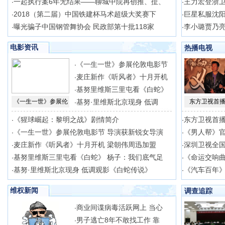
一起执行案6年无结果——聊城中院再创推、扯、
王力宏登浙卫
·
·
2018（第二届）中国铁建杯马术超级大奖赛下
巨星私服沈阳
·
·
曝光骗子中国钢管舞协会 民政部第十批118家
李小璐贾乃亮
·
·
电影资讯
热播电视
《一生一世》参展伦敦电影节
·
麦庄新作《听风者》十月开机
·
基努里维斯三里屯看《白蛇》
·
《一生一世》参展伦
基努·里维斯北京现身 低调
东方卫视首播
·
《猩球崛起：黎明之战》剧情简介
东方卫视首播
·
·
《一生一世》参展伦敦电影节 导演获新锐女导演
《男人帮》官
·
·
麦庄新作《听风者》十月开机 梁朝伟周迅加盟
深圳卫视全
·
·
基努里维斯三里屯看《白蛇》 杨子：我们底气足
《命运交响
·
·
基努·里维斯北京现身 低调观影《白蛇传说》
《汽车百年》
·
·
维权新闻
调查追踪
商业间谍病毒活跃网上 当心
·
男子逃亡8年不敢找工作 靠
·