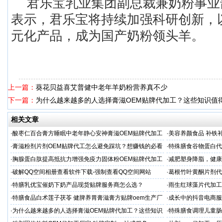
君乐宝乳业集团副总裁兼奶粉事业
表示，君乐宝将持续加强科研创新，
元化产品，成为国产奶粉领头羊。
上一篇：
葵花贝益喜艾普健中老年羊奶粉营养真不少
下一篇：
为什么越来越多的人选择膏滋OEM贴牌代加工？这些知识值
相关文章
·
酸枣仁百合膏方睡眠中老年静心安神膏滋OEM贴牌代加工
·
美容养颜食品 补铁
厂
晨泰
·
膏滋粉剂片剂OEM贴牌代工怎么避免踩坑？想赚钱的必看
·
特殊膳食谷物蛋白代
·
胸腺蛋白肽提高抵抗力增强免疫力固体粉OEM贴牌代加工
·
减肥塑身降脂，健康
服务商
服务商
·
破解QQ空间相册查看软件下载-强制查看QQ空间网站
·
葛根竹叶黄酮片剂代
专业
·
特膳乳优宝催奶下奶产品现货贴牌服务商怎么选？
·
雨生红球藻片代加工
定制
·
特膳食品白术莲子茯苓 健脾养胃膏滋膏方贴牌oem生产厂
·
成长中的抖音电商服
家
土？
·
为什么越来越多的人选择膏滋OEM贴牌代加工？这些知识
·
特殊膳食调理儿童肠