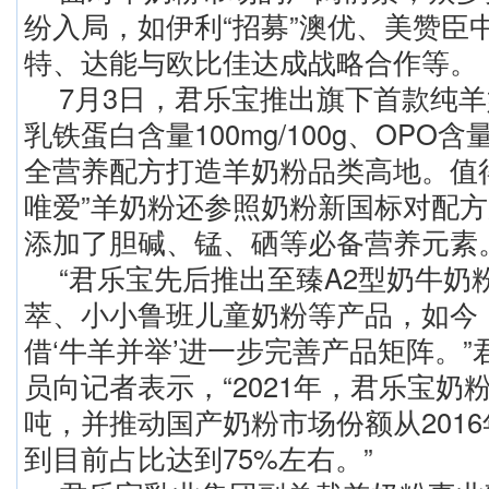
纷入局，如伊利“招募”澳优、美赞臣
特、达能与欧比佳达成战略合作等。
7月3日，君乐宝推出旗下首款纯羊
乳铁蛋白含量100mg/100g、OPO含量4
全营养配方打造羊奶粉品类高地。值
唯爱”羊奶粉还参照奶粉新国标对配
添加了胆碱、锰、硒等必备营养元素
“君乐宝先后推出至臻A2型奶牛奶
萃、小小鲁班儿童奶粉等产品，如今
借‘牛羊并举’进一步完善产品矩阵。
员向记者表示，“2021年，君乐宝奶
吨，并推动国产奶粉市场份额从2016
到目前占比达到75%左右。”