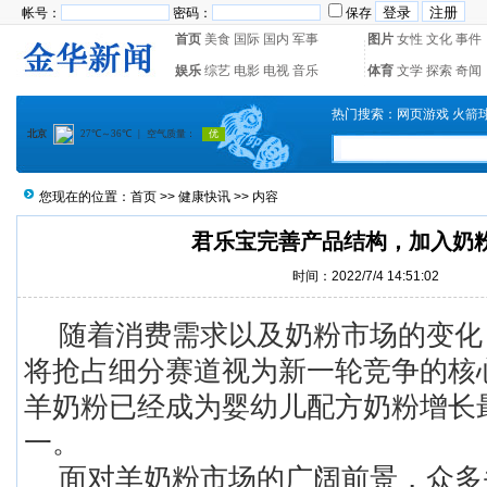
帐号：
密码：
保存
首页
美食
国际
国内
军事
图片
女性
文化
事件
娱乐
综艺
电影
电视
音乐
体育
文学
探索
奇闻
热门搜索：
网页游戏
火箭
您现在的位置：
首页
>>
健康快讯
>> 内容
君乐宝完善产品结构，加入奶
时间：2022/7/4 14:51:02
随着消费需求以及奶粉市场的变化
将抢占细分赛道视为新一轮竞争的核
羊奶粉已经成为婴幼儿配方奶粉增长
一。
面对羊奶粉市场的广阔前景，众多