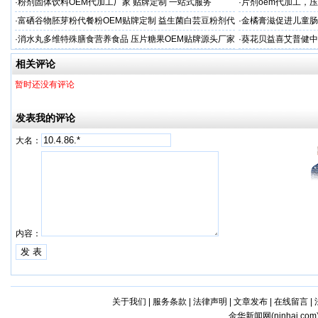
值得收藏
代加工
·
粉剂固体饮料OEM代加工厂家 贴牌定制 一站式服务
·
片剂oem代加工，
·
富硒谷物胚芽粉代餐粉OEM贴牌定制 益生菌白芸豆粉剂代
·
金橘膏滋促进儿童肠
加工
代加工
·
消水丸多维特殊膳食营养食品 压片糖果OEM贴牌源头厂家
·
葵花贝益喜艾普健中
相关评论
暂时还没有评论
发表我的评论
大名：
内容：
关于我们
|
服务条款
|
法律声明
|
文章发布
|
在线留言
|
金华新闻网(
ninhai.com